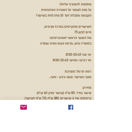
מוזמנות להצטרף אלינו!!
על מנת לשמור על האווירה האינטימית
הקבוצה מוגבלת לעד 10 מתרגלות בשיעור!
השיעורים מתקיימים במרכז אביבים,
חיים לבנון 75
מול השער הראשי לאוניברסיטה
בסטודיו נגיש, מרווח ונעים
וחניה צמודה
ימי שני 19:30-20:45
ימי רביעי/ חמישי 19:30-20:45
רמת תרגול: מעורבת
...משך השיעור: שעה ורבע - וחצי
מחירון:
שיעור בודד: 80 ש"ח (שיעור נסיון 60 ש"ח)
כרטיסיה של 4 שיעורים: 280 ש"ח (70 ש"ח לשיעור)
כרטיסיה של 6 שיעורים: 360 ש"ח (60 ש"ח לשיעור)