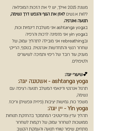
משנת 2015 ואילך, יש לי את הזכות המופלאה
ללוות
א.נשים
לאזן את הגוף והנפש דרך נשימה,
תנועה ואנרגיה.
בashtanga yoga אני משלבת דינמיות וכוח,
בyin yoga אני מזמינה לרכות והרפיה
ובrebreathing אני מובילה לתהליך עמוק של
שחרור רגשי והתחדשות אנרגטית. בנוסף, הרייקי
מעניק עוד רובד של ריפוי ותמיכה לשיעורים
ולטיפולים.
💕שיעורי יוגה:
ashtanga yoga - אשטנגה יוגה:
תרגול אנרגטי ודינאמי המשלב תנועה רציפה עם
נשימה,
משפר כוח, גמישות יציבות (פיזית ונפשית) וריכוז.
Yin yoga - יין יוגה:
תהליך עדין ומדיטטיבי המתמקד בהחזקת תנוחות
ממושכות לשחרור עמוק של רקמות לשחרור
מתחים, שיפור טווחי תנועה והעמקת הקשב