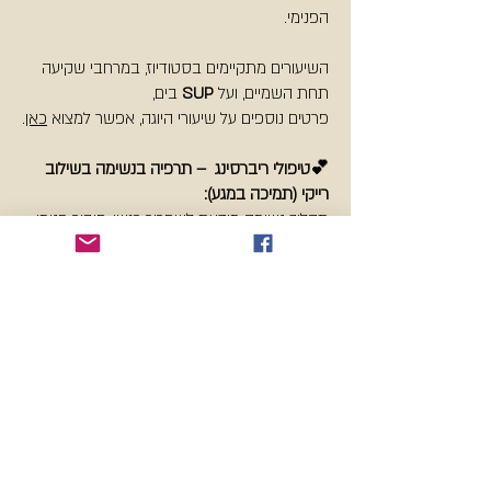
הפנימי.
השיעורים מתקיימים בסטודיוז, במרחבי שקיעה
תחת השמיים, ועל
SUP
בים,
פרטים נוספים על שיעורי היוגה, אפשר למצוא
כאן
.
💕טיפולי ריברסינג – תרפיה בנשימה בשילוב
רייקי (תמיכה במגע):
תהליך נשימה מודעת לשחרור רגשי, חיבור פנימי
והתחדשות אנרגטית, בלווי רייקי - מגע תומך.
טיפולים פרטניים 1:1
בקליניקות
יפו העתיקה &
פרדס חנה/ סשנים קבוצתיים.
פרטים נוספים על הטיפולים והסשנים, אפשר
למצוא
כאן
.
💕סדנאות נשימה לצוותים וארגונים:
סדנת נשימה מעשית - חווייתית על הנשימה ככלי
לשיפור חוויית החיים. ידע פשוט ויישומי מבוסס