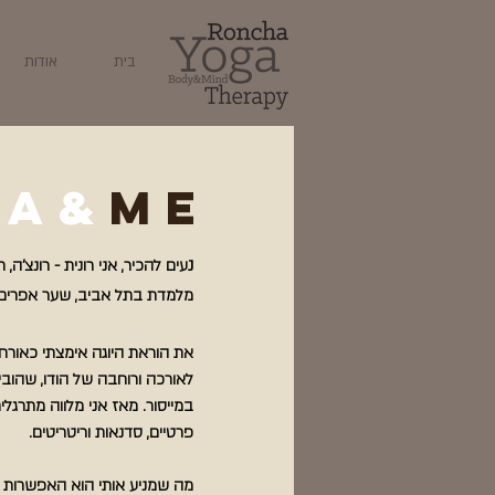
בית
אודות
ga&
me
נ
עים להכיר, אני רונית - רונצ'ה, 
מלמדת בתל אביב, שער אפרים (
לאורכה ורוחבה של הודו, שהובי
במייסור.
מאז אני מלווה
מתרגלים
פרטיים, סדנאות וריטריטים.
מה שמניע אותי הוא האפשרות ל