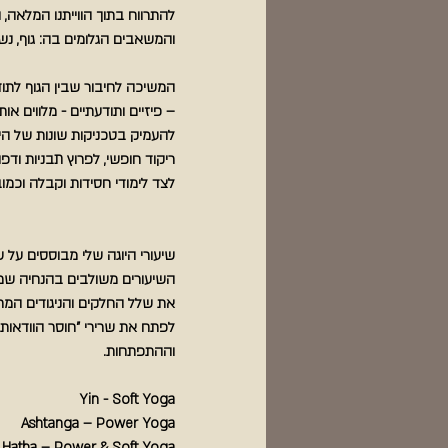
להתרווח בתוך הווייתנו המלאה, 
והמשאבים הגלומים בה: גוף, נש
המשיכה לחיבור שבין הגוף לתו
– פיזיים ותודעתיים - מלווים או
להעמיק בטכניקות שונות של הי
ריקוד חופשי, לפרוץ תבניות וד
לצד לימודי חסידות וקבלה וכמו
שיעורי היוגה שלי מבוססים על 
השיעורים משולבים בהנחיה שמז
את שלל החלקים והניגודים המרכ
לפתח את שרירי "חוסר הוודאות/
וההתפתחות.
Yin - Soft Yoga
Ashtanga – Power Yoga
Hatha – Power & Soft Yoga