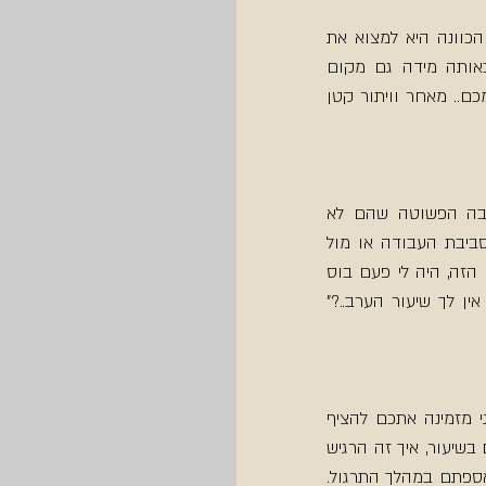
נכון, זה מתחבר לסעיף הקודם אבל זה נושא חשוב, אז פירגנתי לו סעיף משלו (זרמו איתי). הכוונה היא למצוא את 
המורה/מקום שמיד ירגיש לכם כמו "בית", כזה שניתן לשאול בו שאלות, להתייעץ לשתף, ובאותה מידה גם מקום 
שמאפשר לכם להיות הכי אותנטיים (רק שימו לב שהאותנטיות לא באה ממקום של ויתור לעצמכם.. מאחר וויתור קטן 
אחד הקשיים הכי נפוצים שאני מגלה אצל התלמידים שלי שמתקשים להתמיד נובע מהסיבה הפשוטה שהם לא 
משתפים ו/או מבקשים עזרה ממי שיכול לתמוך בהם לקדש את שעת התרגול, בין אם זה בסביבת העבודה או מול 
החצי השני בבית. אם לא תגלו להם כמה זה חשוב לכם, איך הם ידעו? (צפו להפתעות בעניין הזה, היה לי פעם בוס 
שזכר טוב ממני את ימי השיעורים, והיה "זורק" אותי גם באמצע ישיבות חשובות,"יללא תתפני, אין לך שיעור הערב..?" 
לא זכור לי שיעור יוגה שהתנסיתי בו, ולא היו שם לפחות כמה רגעי הוקרה בסוף התרגול. אני מזמינה אתכם להציף 
לעצמכם את רגעי העונג (מומלץ בשלב השוואסנה או אפילו בדרך הביתה) – מה היה נעים לכם בשיעור, איך זה הרגיש 
במהלך התרגול, מה עבד, אילו איכויות נוספו או יכולות להתווסף כתוצאה מאבחנות חדשות שאספתם במהלך התרגול. 