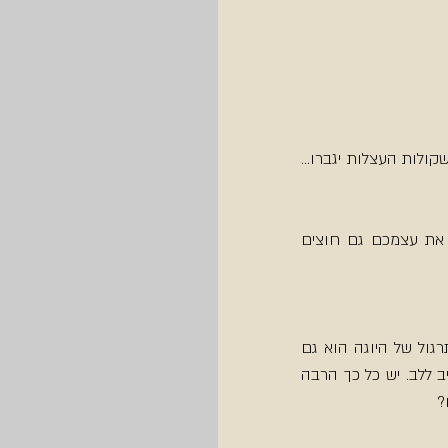
לדעתי זה הא' ב' של ג' ד' להתמדה... אם זה לא קרוב לבית או למקום העבודה, קרוב  לוודאי שקולות העצלות יגברו... 
רק שתדעו שהעניין הזה נכון בעיקר בהתחלה. בהמשך, אם וכאשר תעמיקו בתרגול, תמצאו את עצמכם גם חוצים 
חפשו את ה-מורה שיהיה לכם נעים ומקום שיהיה לכם חלקת אלוהים קטנה. אמנם חלק מהתרגול של היוגה הוא גם 
התרגול של ההתכנסות פנימה – ללא קשר לתנאים - ובכל זאת. רובד נוסף בתרגול הוא להקשיב ללב. יש כל כך הרבה 
?