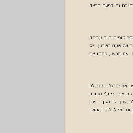
ככל שתהיו בתשומת לב לכל הטוב הזה, ככה תדעו לדייק לעצמכם את החשיבות של התירגול בחייכם גם בפעם הבאה 
כמו בכל כך הרבה תחומים בחיים - ברגע שנכנסים בהם קצת, מגלים עולם ומלואו. אז בטח שפילוסופיית חיים עתיקה 
בת 5000 שנה מספקת אינסוף רבדים שמעבר לתנוחות – מה שלא תמיד ניתן להרחיב בשיעורים של שעה בשבוע... אז 
גוגל איט, נסו סדנאות אצל מורים מסגנונות שונים, תתנסו בתכנים משלימים, פתחו ספרים, פתחו את הראש, פתחו את 
פיתוח תשומת לב לרגעים האלו שהיוגה יכולה להופיע לנו גם מחוץ למזרן. אני מודה שזה רעיון שכמתרגלת מתחילה 
היה קשה לי לתפוס, לתרגל מחוץ לגבולות השיעור, אבל עובדה שאני זוכרת את המשפט הזה שנאמר לי ע"י המורה 
הראשון שלי ליוגה  לפני 15 שנה, שהציע לי לחקור איפה עוד אני יכולה לנשום, להירגע, לפתוח, להתארך, להתאזן – ויום 
אחד זה צף... בהליכה, בישיבה, בתנוחת העמידה שלי במהלך שטיפת הכלים, בקצב קציצת הירקות שלי לסלט. בהמשך 