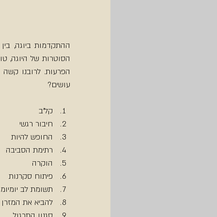
עושים?
קל"ב  
חיבור רגשי  
החופש להיות  
רתימת הסביבה  
הוקרה  
פיתוח סקרנות  
תשומת לב יומיומי
להביא את המזרן 
סגנון התרגול  