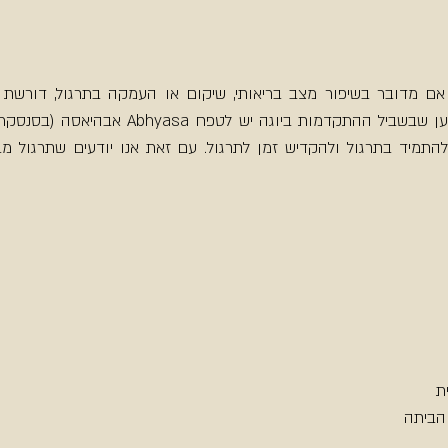
ת  
הביתה  