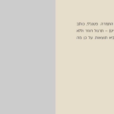
ההתקדמות ביוגה, בין אם מדובר בשיפור מצב בריאותי, שיקום או העמקה בתרגול, דורשת התמדה. פטנג'לי, כותב 
הסוטרות של היוגה, טוען שבשביל ההתקדמות ביוגה יש לטפח Abhyasa אבהיאסה (בסנסקריט) – תרגול חוזר וללא 
הפרעות. לרובנו קשה להתמיד בתרגול ולהקדיש זמן לתרגול. עם זאת אנו יודעים שתרגול מביא תוצאות. על כן מה 