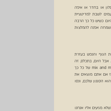
מניסיוני האישי, הסיכויים לתרגל גם בבית עולים משמעותית רק מתוך הנוכחות של המזרן בסלון או בחדר או איפה 
שמתאפשר: פרוס (לא מגולגל לו בפינה בחושך..). לפעמים זה יגרום לכם רק לנוח עליו, לפעמים לשבת למדיטציית 
נשימות קצרה ולפעמים אולי יקרה יותר. בהתחלה לוקח המון זמן לזכור תנוחות ורצפים, אבל היום כשיש כל כך הרבה 
סרטונים זמינים ברשת, אין בעיה להתפנק על שיעור יוגה מה youtube, ויש לא מעט כאלה (בשמחה אפנה להמלצות 
היוגה התפתחה בעיקר כדרך רוחנית המשלבת בתוכה תרגולים שמטרתם להסדיר ולזכך את הגוף והנפש בעזרת 
תרגילי גוף, טכניקות נשימה ושיטות של מדיטציה שהועברו בסודיות ישירות מהמורה לתלמידיו. אבל היום, בתכלס, זה 
כבר לא כך. הידע זמין, הנגישות לידע קלה מאי פעם, ורוב המורים שאני מכירה עושים mix and mtach של כל כך 
הרבה סגנונות יוגה שהתנסו בהם ושל כל כך הרבה רבדים של ידע שנחשפו אליו – ובצדק. אז אם אתם מוצאים את 
עצמכם בקושי להתמיד, רגע לפני שאתם מוותרים - שחררו אחיזה מסגנון ספציפי שחשבתם שהוא הסגנון שלכם, ונסו 
בכל מיני תחומים ולא רק ביוגה - במקום להגדיר יעד ריאלי, אנחנו לרוב מגדירים יעד מופרך, וכשלא מגיעים אליו אנחנו 